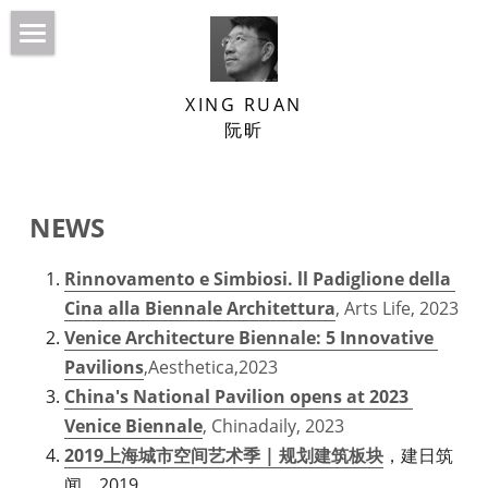
HOME
XING RUAN
NEWS
阮昕
ABOUT
Built Projects
NEWS
BOOKS
Venice Biennale
ESSAYS
Confucius’ Courtyard
Rinnovamento e Simbiosi. ll Padiglione della 
Cina alla Biennale Architettura
, Arts Life, 2023
LECTURES/INTERVIEWS
Venice Architecture Biennale: 5 Innovative 
Pavilions
,Aesthetica,2023
DESIGN PRACTICE
China's National Pavilion opens at 2023 
Venice Biennale
, Chinadaily, 2023
CURATORIAL PRACTICE
SJTU School of Design Building
2019上海城市空间艺术季 | 规划建筑板块
，建日筑
CONTACT
Beikun Garden
闻，2019