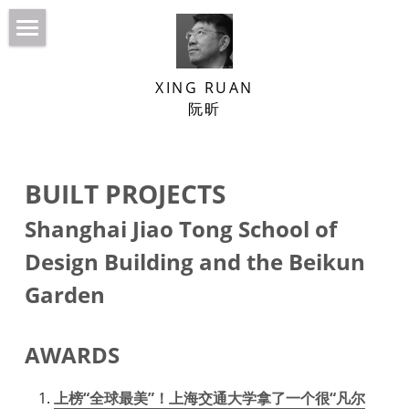
HOME
XING RUAN
NEWS
阮昕
ABOUT
Built Projects
BUILT PROJECTS
BOOKS
Venice Biennale
Shanghai Jiao Tong School of 
ESSAYS
Confucius’ Courtyard
Design Building and the Beikun 
LECTURES/INTERVIEWS
Garden 
DESIGN PRACTICE
AWARDS
CURATORIAL PRACTICE
SJTU School of Design Building
上榜“全球最美”！上海交通大学拿了一个很“凡尔
CONTACT
Beikun Garden