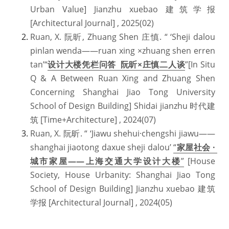
Urban Value] Jianzhu xuebao 建筑学报 
[Architectural Journal] , 2025(02)
Ruan, X. 阮昕, Zhuang Shen 庄慎. “ ‘Sheji dalou 
pinlan wenda——ruan xing ×zhuang shen erren 
tan’“
设计大楼凭栏问答 阮昕×庄慎二人谈
”[In Situ 
Q & A Between Ruan Xing and Zhuang Shen 
Concerning Shanghai Jiao Tong University 
School of Design Building] Shidai jianzhu 时代建
筑 [Time+Architecture] , 2024(07) 
Ruan, X. 阮昕. “ ‘Jiawu shehui·chengshi jiawu——
shanghai jiaotong daxue sheji dalou’ 
“
家屋社会 · 
城市家屋——上海交通大学设计大楼
”
 [House 
Society, House Urbanity: Shanghai Jiao Tong 
School of Design Building] Jianzhu xuebao 建筑
学报 [Architectural Journal] , 2024(05)  